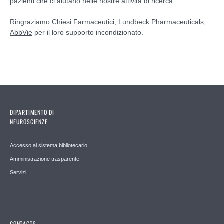
pazienti che ci aiutano nelle nostre attività di ricerca.
Ringraziamo
Chiesi Farmaceutici
,
Lundbeck Pharmaceuticals
,
AbbVie
per il loro supporto incondizionato.
DIPARTIMENTO DI
NEUROSCIENZE
Accesso al sistema bibliotecario
Amministrazione trasparente
Servizi
CONTACTS