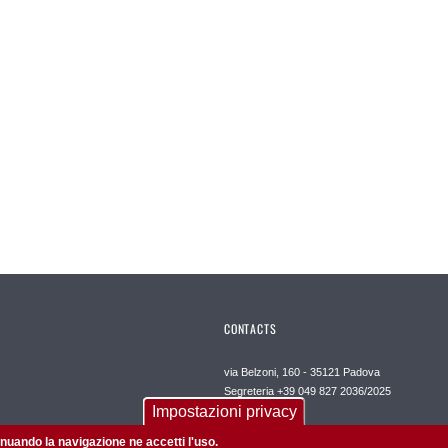
CONTACTS
via Belzoni, 160 - 35121 Padova
Segreteria +39 049 827 2036/2025
Impostazioni privacy
Posta certificata
dipartimento.neuroscienze@pec.unipd.it
tinuando la navigazione ne accetti l'uso.