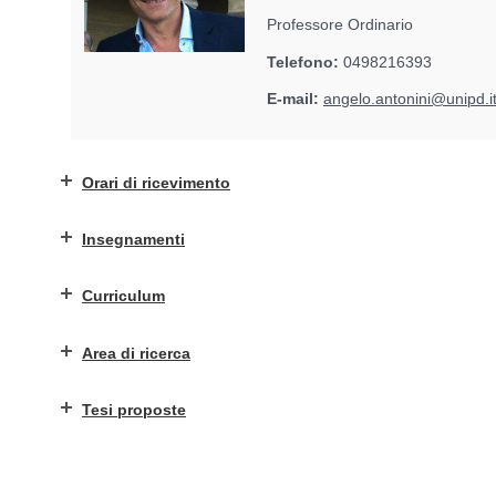
Professore Ordinario
Telefono:
0498216393
E-mail:
angelo.antonini@unipd.i
Orari di ricevimento
Insegnamenti
Curriculum
Area di ricerca
Tesi proposte