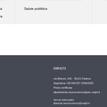
la
Salute pubblica
va
CONTACTS
via Belzoni, 160 - 35121 Padova
Segreteria +39 049 827 2036/2025
Posta certificata
dipartimento.neuroscienze@pec.unipd.it
Servizi informatici
itbiostat.neuroscienze@unipd.it