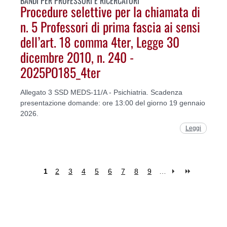
BANDI PER PROFESSORI E RICERCATORI
Procedure selettive per la chiamata di
n. 5 Professori di prima fascia ai sensi
dell’art. 18 comma 4ter, Legge 30
dicembre 2010, n. 240 -
2025PO185_4ter
Allegato 3 SSD MEDS-11/A - Psichiatria. Scadenza
presentazione domande: ore 13:00 del giorno 19 gennaio
2026.
Leggi
1
2
3
4
5
6
7
8
9
…
Pages