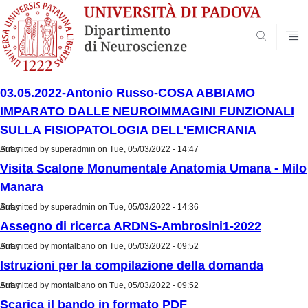
SEARCH
03.05.2022-Antonio Russo-COSA ABBIAMO
IMPARATO DALLE NEUROIMMAGINI FUNZIONALI
SULLA FISIOPATOLOGIA DELL'EMICRANIA
Submitted by
Array
superadmin
on Tue, 05/03/2022 - 14:47
Visita Scalone Monumentale Anatomia Umana - Milo
Manara
Submitted by
Array
superadmin
on Tue, 05/03/2022 - 14:36
Assegno di ricerca ARDNS-Ambrosini1-2022
Submitted by
Array
montalbano
on Tue, 05/03/2022 - 09:52
Istruzioni per la compilazione della domanda
Submitted by
Array
montalbano
on Tue, 05/03/2022 - 09:52
Scarica il bando in formato PDF