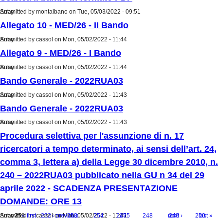
Submitted by
Array
montalbano
on Tue, 05/03/2022 - 09:51
Allegato 10 - MED/26 - II Bando
Submitted by
Array
cassol
on Mon, 05/02/2022 - 11:44
Allegato 9 - MED/26 - I Bando
Submitted by
Array
cassol
on Mon, 05/02/2022 - 11:44
Bando Generale - 2022RUA03
Submitted by
Array
cassol
on Mon, 05/02/2022 - 11:43
Bando Generale - 2022RUA03
Submitted by
Array
cassol
on Mon, 05/02/2022 - 11:43
Procedura selettiva per l'assunzione di n. 17
ricercatori a tempo determinato, ai sensi dell’art. 24,
comma 3, lettera a) della Legge 30 dicembre 2010, n.
240 – 2022RUA03 pubblicato nella GU n 34 del 29
aprile 2022 - SCADENZA PRESENTAZIONE
DOMANDE: ORE 13
Submitted by
Array
251
« first
cassol
252
‹ previous
on Mon, 05/02/2022 - 11:41
253
254
…
247
255
248
…
next ›
249
250
last »